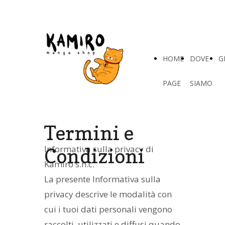
HOME
DOVE
G
PAGE
SIAMO
Termini e
Informativa sulla privacy di
Condizioni
Kamiro s.n.c.
La presente Informativa sulla
privacy descrive le modalità con
cui i tuoi dati personali vengono
raccolti, utilizzati e diffusi quando